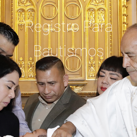
R
e
g
i
s
t
r
o
P
a
r
a
B
a
u
t
i
s
m
o
s