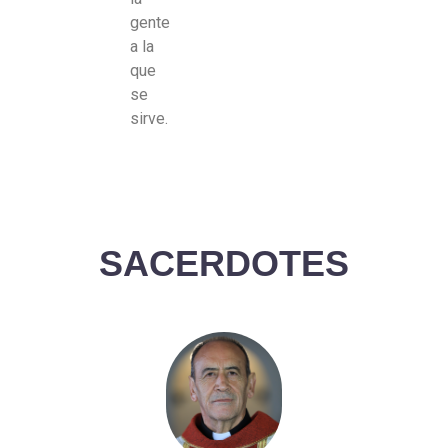
gente
a la
que
se
sirve.
SACERDOTES