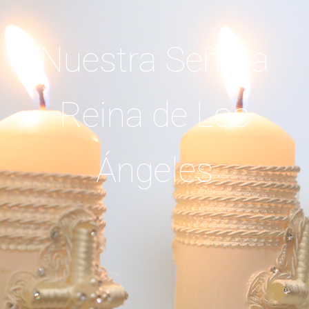
N
u
e
s
t
r
a
S
e
ñ
o
r
a
R
e
i
n
a
d
e
L
o
s
Á
n
g
e
l
e
s