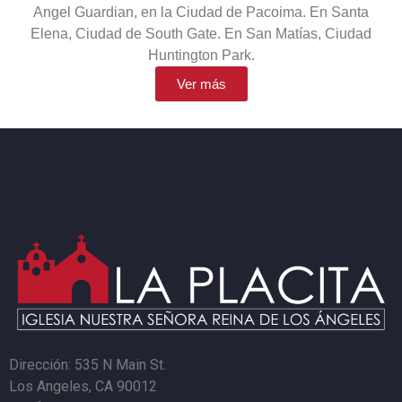
Angel Guardian, en la Ciudad de Pacoima. En Santa
Elena, Ciudad de South Gate. En San Matías, Ciudad
Huntington Park.
Ver más
Dirección: 535 N Main St.
Los Angeles, CA 90012