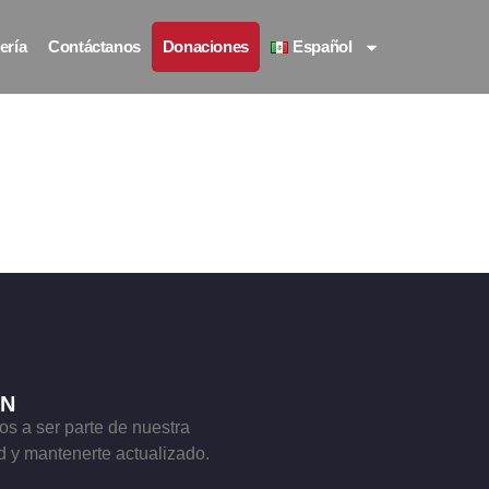
ería
Contáctanos
Donaciones
Español
ÍN
os a ser parte de nuestra
 y mantenerte actualizado.