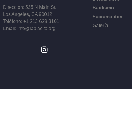
Dirección: 535 N Main St.
Bautismo
Los Angeles, CA 90012
Sacramentos
Teléfono: +1 213-629-3101
Galería
Email: info@laplacita.org