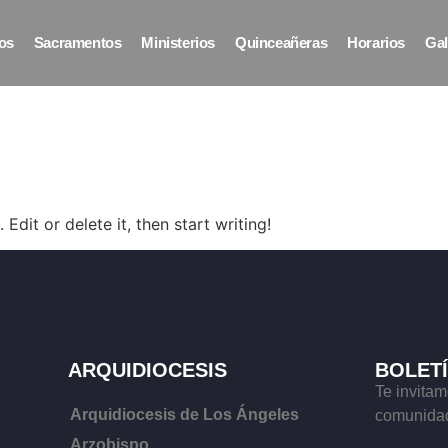
os
Sacramentos
Ministerios
Quinceañeras
Horarios
Gal
Edit or delete it, then start writing!
ARQUIDIOCESIS
BOLET
Te invitam
Arquidiocesis de Los Ángeles
comunidad
Arzobispo