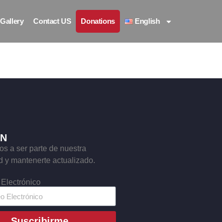
Gallery
Contact US
Donations
English
ÍN
os a ser parte de nuestra
 y mantenerte actualizado.
 Electrónico
Suscribirme