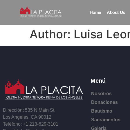
Home
About Us
Author:
Luisa Leo
Menú
Nosotros
Donaciones
Dirección: 535 N Main St.
Bautismo
Los Angeles, CA 90012
Sacramentos
Teléfono: +1 213-629-3101
Galería