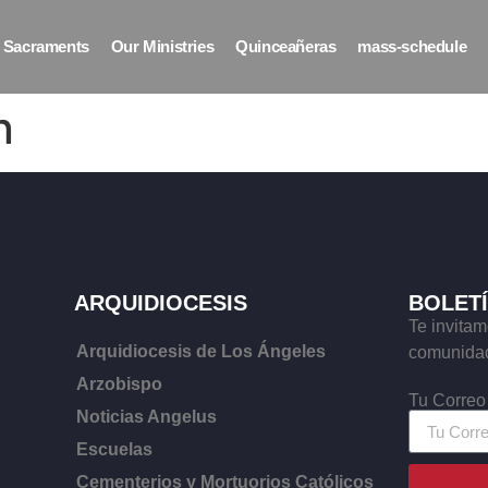
Sacraments
Our Ministries
Quinceañeras
mass-schedule
n
ARQUIDIOCESIS
BOLET
Te invitam
Arquidiocesis de Los Ángeles
comunidad
Arzobispo
Tu Correo
Noticias Angelus
Escuelas
Cementerios y Mortuorios Católicos